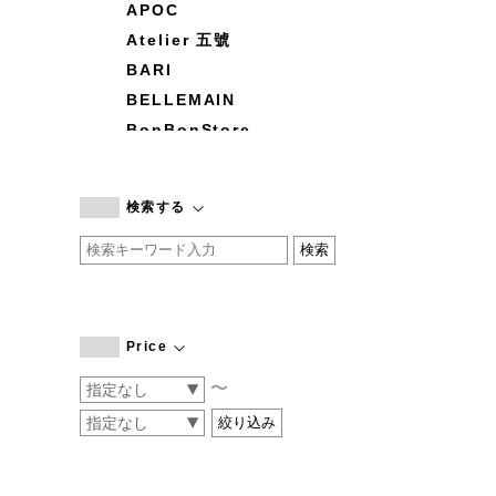
APOC
Atelier 五號
BARI
BELLEMAIN
BonBonStore
BOUQUET de L'UNE
branc branc
検索する
by basics
CATWORTH
chisaki
CI-VA
COGTHEBIGSMOKE
Price
cohan
〜
CONVERSE
DEAN & DELUCA
DRESS HERSELF
DUENDE