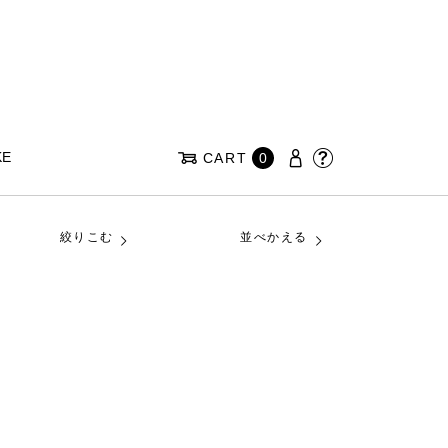
KE
CART
0
絞りこむ
並べかえる