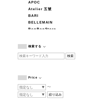
APOC
Atelier 五號
BARI
BELLEMAIN
BonBonStore
BOUQUET de L'UNE
branc branc
検索する
by basics
CATWORTH
chisaki
CI-VA
COGTHEBIGSMOKE
Price
cohan
〜
CONVERSE
DEAN & DELUCA
DRESS HERSELF
DUENDE