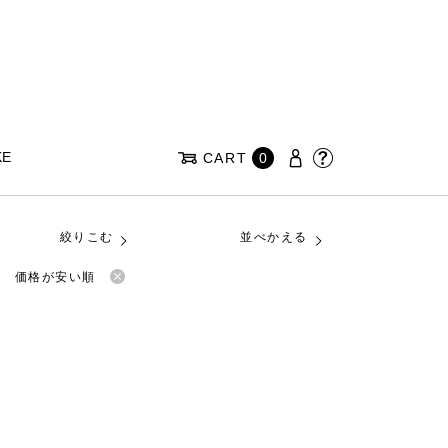
KE
CART
0
絞りこむ
並べかえる
価格が安い順