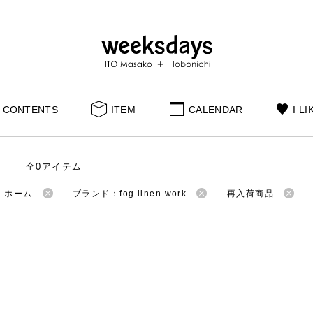
CONTENTS
ITEM
CALENDAR
I LI
全0アイテム
：ホーム
ブランド：fog linen work
再入荷商品