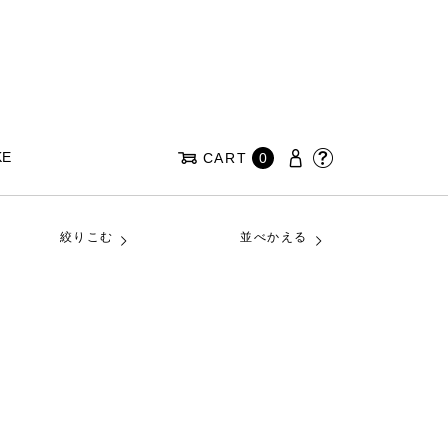
KE
CART
0
絞りこむ
並べかえる