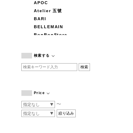
APOC
Atelier 五號
BARI
BELLEMAIN
BonBonStore
BOUQUET de L'UNE
branc branc
検索する
by basics
CATWORTH
chisaki
CI-VA
COGTHEBIGSMOKE
Price
cohan
〜
CONVERSE
DEAN & DELUCA
DRESS HERSELF
DUENDE