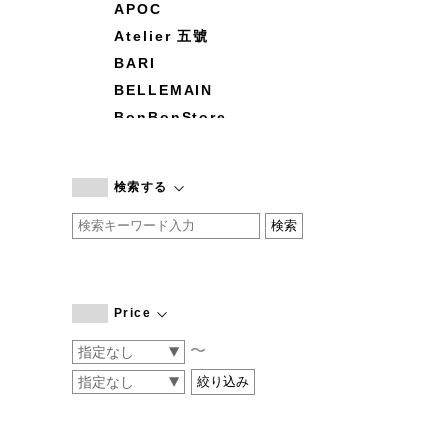
APOC
Atelier 五號
BARI
BELLEMAIN
BonBonStore
BOUQUET de L'UNE
branc branc
検索する
by basics
CATWORTH
chisaki
CI-VA
COGTHEBIGSMOKE
Price
cohan
〜
CONVERSE
DEAN & DELUCA
DRESS HERSELF
DUENDE