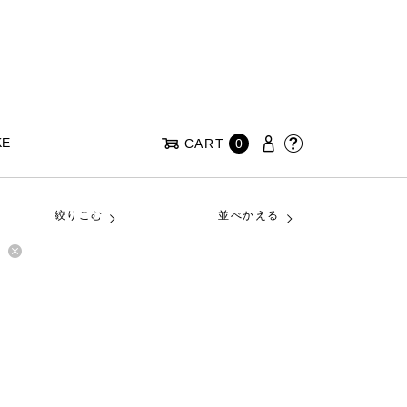
KE
CART
0
絞りこむ
並べかえる