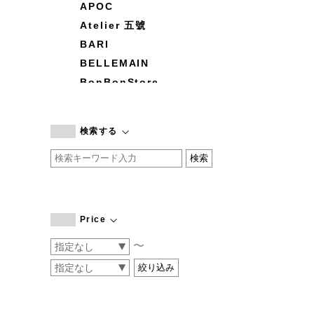
APOC
Atelier 五號
BARI
BELLEMAIN
BonBonStore
BOUQUET de L'UNE
branc branc
検索する
by basics
CATWORTH
chisaki
CI-VA
COGTHEBIGSMOKE
Price
cohan
〜
CONVERSE
DEAN & DELUCA
DRESS HERSELF
DUENDE