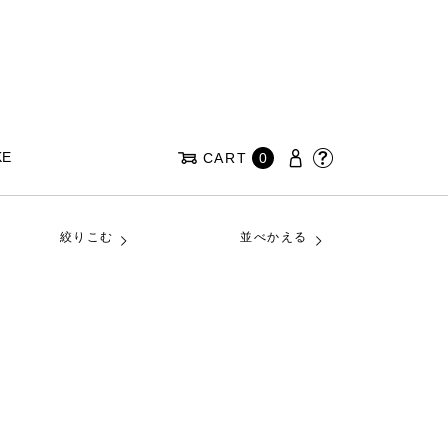
KE
CART
0
絞りこむ
並べかえる