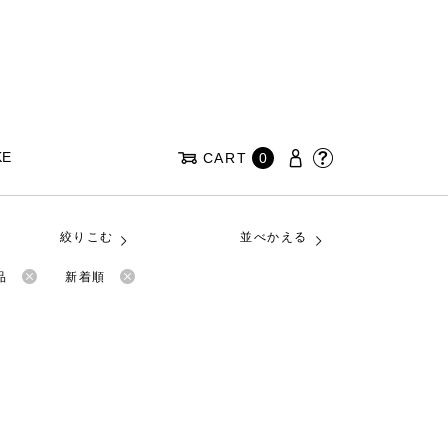
KE
CART
0
絞りこむ
並べかえる
品
新着順