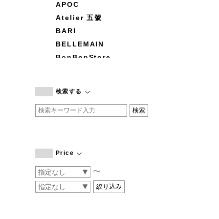
APOC
Atelier 五號
BARI
BELLEMAIN
BonBonStore
BOUQUET de L'UNE
branc branc
検索する
by basics
CATWORTH
chisaki
CI-VA
COGTHEBIGSMOKE
Price
cohan
〜
CONVERSE
DEAN & DELUCA
DRESS HERSELF
DUENDE