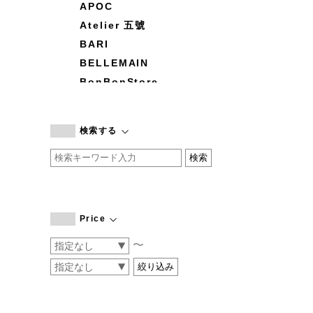
APOC
Atelier 五號
BARI
BELLEMAIN
BonBonStore
BOUQUET de L'UNE
branc branc
検索する
by basics
CATWORTH
chisaki
CI-VA
COGTHEBIGSMOKE
Price
cohan
〜
CONVERSE
DEAN & DELUCA
DRESS HERSELF
DUENDE