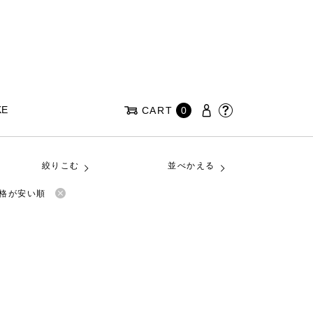
KE
CART
0
絞りこむ
並べかえる
格が安い順