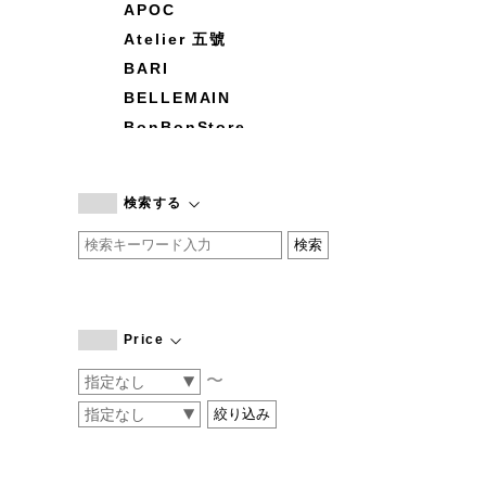
APOC
Atelier 五號
BARI
BELLEMAIN
BonBonStore
BOUQUET de L'UNE
branc branc
検索する
by basics
CATWORTH
chisaki
CI-VA
COGTHEBIGSMOKE
Price
cohan
〜
CONVERSE
DEAN & DELUCA
DRESS HERSELF
DUENDE