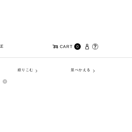
KE
CART
0
絞りこむ
並べかえる