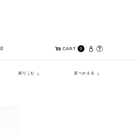
KE
CART
0
絞りこむ
並べかえる