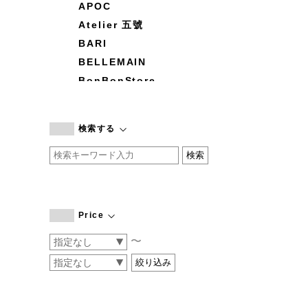
APOC
Atelier 五號
BARI
BELLEMAIN
BonBonStore
BOUQUET de L'UNE
branc branc
検索する
by basics
CATWORTH
chisaki
CI-VA
COGTHEBIGSMOKE
Price
cohan
〜
CONVERSE
DEAN & DELUCA
DRESS HERSELF
DUENDE