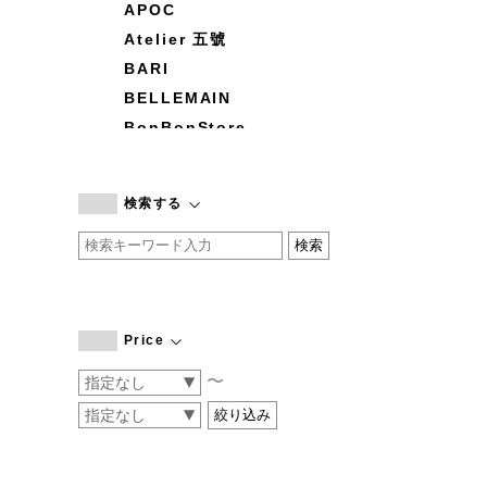
APOC
Atelier 五號
BARI
BELLEMAIN
BonBonStore
BOUQUET de L'UNE
branc branc
検索する
by basics
CATWORTH
chisaki
CI-VA
COGTHEBIGSMOKE
Price
cohan
〜
CONVERSE
DEAN & DELUCA
DRESS HERSELF
DUENDE