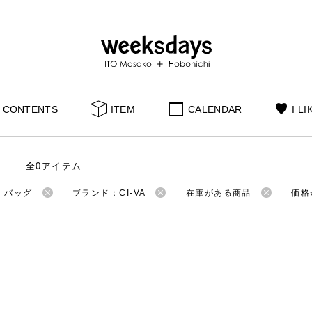
CONTENTS
ITEM
CALENDAR
I LI
全0アイテム
：バッグ
ブランド：CI-VA
在庫がある商品
価格