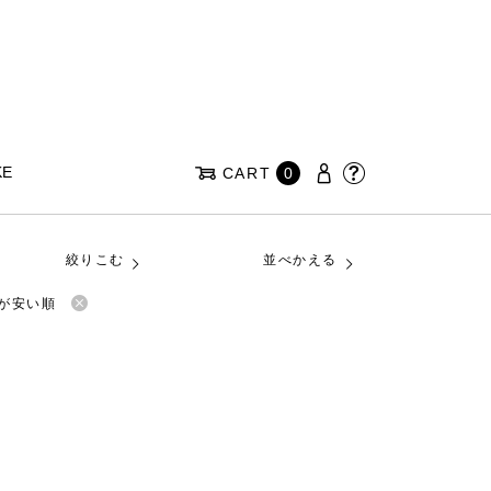
KE
CART
0
絞りこむ
並べかえる
が安い順