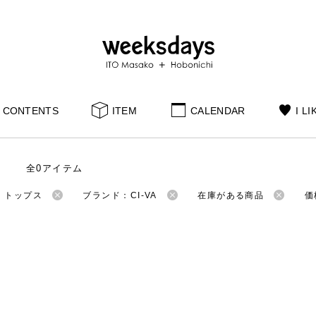
CONTENTS
ITEM
CALENDAR
I LI
全0アイテム
：トップス
ブランド：CI-VA
在庫がある商品
価