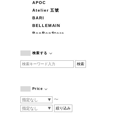
APOC
Atelier 五號
BARI
BELLEMAIN
BonBonStore
BOUQUET de L'UNE
branc branc
検索する
by basics
CATWORTH
chisaki
CI-VA
COGTHEBIGSMOKE
Price
cohan
〜
CONVERSE
DEAN & DELUCA
DRESS HERSELF
DUENDE