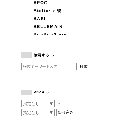
APOC
Atelier 五號
BARI
BELLEMAIN
BonBonStore
BOUQUET de L'UNE
branc branc
検索する
by basics
CATWORTH
chisaki
CI-VA
COGTHEBIGSMOKE
Price
cohan
〜
CONVERSE
DEAN & DELUCA
DRESS HERSELF
DUENDE