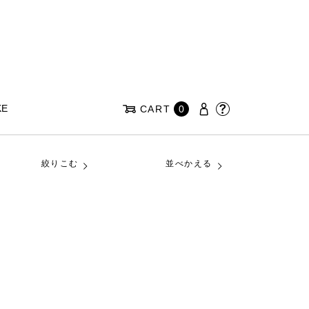
KE
CART
0
絞りこむ
並べかえる