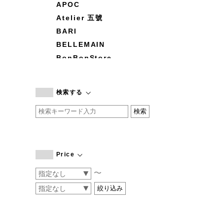
APOC
Atelier 五號
BARI
BELLEMAIN
BonBonStore
BOUQUET de L'UNE
branc branc
検索する
by basics
CATWORTH
chisaki
CI-VA
COGTHEBIGSMOKE
Price
cohan
〜
CONVERSE
DEAN & DELUCA
DRESS HERSELF
DUENDE