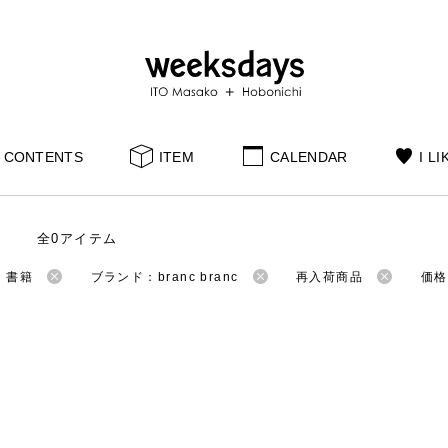
CONTENTS
ITEM
CALENDAR
I LI
全0アイテム
：書籍
ブランド：branc branc
再入荷商品
価格