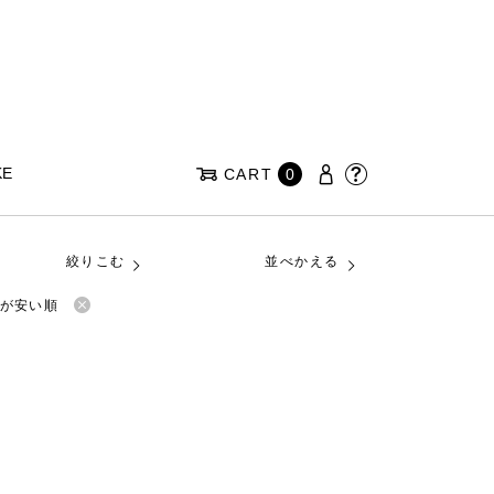
KE
CART
0
絞りこむ
並べかえる
が安い順