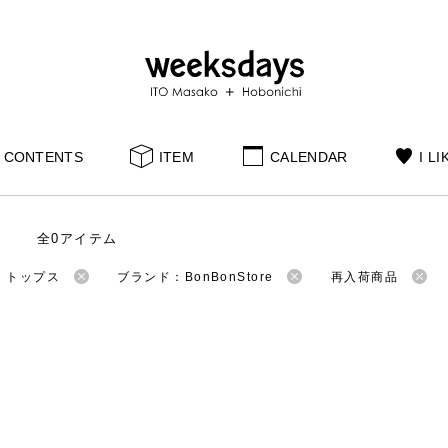
CONTENTS
ITEM
CALENDAR
I LI
全0アイテム
：トップス
ブランド：BonBonStore
再入荷商品