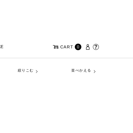
KE
CART
0
絞りこむ
並べかえる