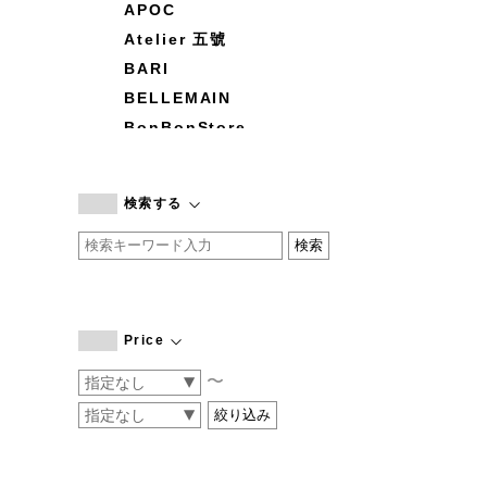
APOC
Atelier 五號
BARI
BELLEMAIN
BonBonStore
BOUQUET de L'UNE
branc branc
検索する
by basics
CATWORTH
chisaki
CI-VA
COGTHEBIGSMOKE
Price
cohan
〜
CONVERSE
DEAN & DELUCA
DRESS HERSELF
DUENDE