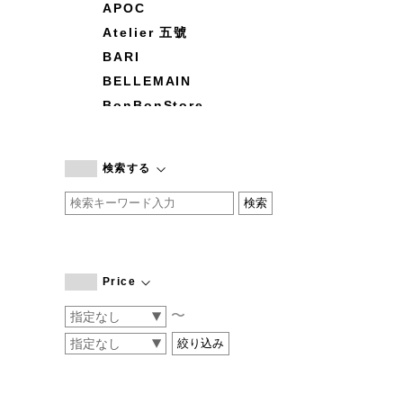
APOC
Atelier 五號
BARI
BELLEMAIN
BonBonStore
BOUQUET de L'UNE
branc branc
検索する
by basics
CATWORTH
chisaki
CI-VA
COGTHEBIGSMOKE
Price
cohan
〜
CONVERSE
DEAN & DELUCA
DRESS HERSELF
DUENDE