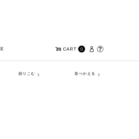
KE
CART
0
絞りこむ
並べかえる