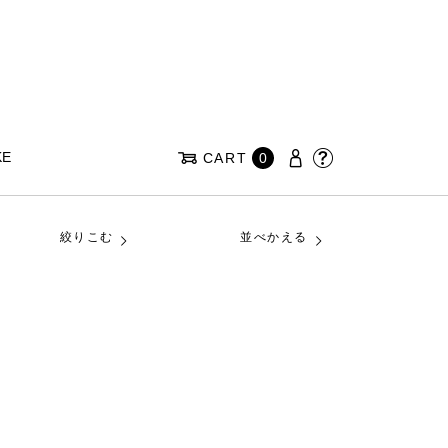
KE
CART
0
絞りこむ
並べかえる