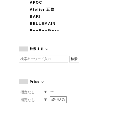
APOC
Atelier 五號
BARI
BELLEMAIN
BonBonStore
BOUQUET de L'UNE
branc branc
検索する
by basics
CATWORTH
chisaki
CI-VA
COGTHEBIGSMOKE
Price
cohan
〜
CONVERSE
DEAN & DELUCA
DRESS HERSELF
DUENDE