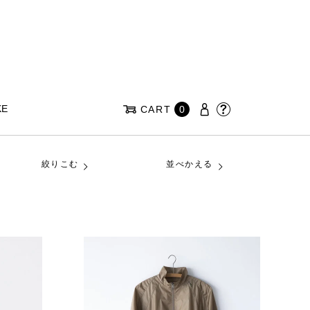
KE
CART
0
絞りこむ
並べかえる