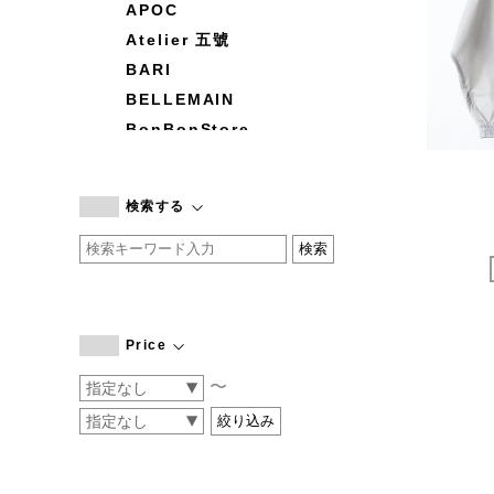
APOC
Atelier 五號
BARI
BELLEMAIN
BonBonStore
BOUQUET de L'UNE
branc branc
検索する
by basics
CATWORTH
chisaki
CI-VA
COGTHEBIGSMOKE
Price
cohan
〜
CONVERSE
DEAN & DELUCA
DRESS HERSELF
DUENDE