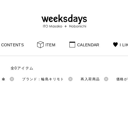
CONTENTS
ITEM
CALENDAR
I LI
全0アイテム
：傘
ブランド：輪島キリモト
再入荷商品
価格が