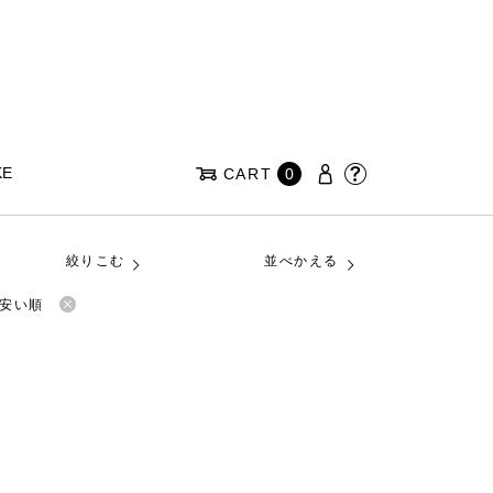
KE
CART
0
絞りこむ
並べかえる
安い順