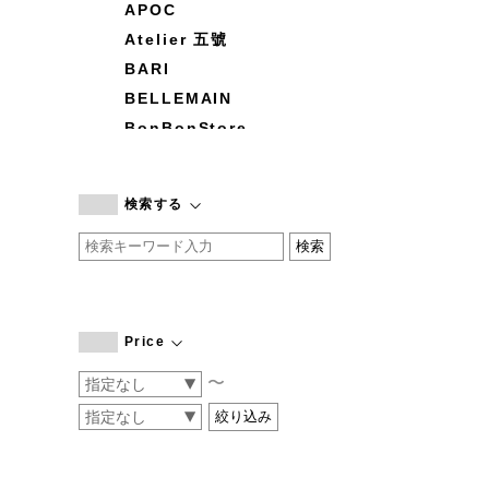
APOC
Atelier 五號
BARI
BELLEMAIN
BonBonStore
BOUQUET de L'UNE
branc branc
検索する
by basics
CATWORTH
chisaki
CI-VA
COGTHEBIGSMOKE
Price
cohan
〜
CONVERSE
DEAN & DELUCA
DRESS HERSELF
DUENDE