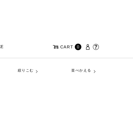
KE
CART
0
絞りこむ
並べかえる