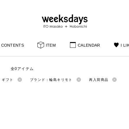
CONTENTS
ITEM
CALENDAR
I LI
全0アイテム
：ギフト
ブランド：輪島キリモト
再入荷商品