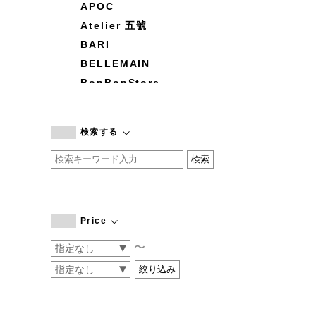
APOC
Atelier 五號
BARI
BELLEMAIN
BonBonStore
BOUQUET de L'UNE
branc branc
検索する
by basics
CATWORTH
chisaki
CI-VA
COGTHEBIGSMOKE
Price
cohan
〜
CONVERSE
DEAN & DELUCA
DRESS HERSELF
DUENDE