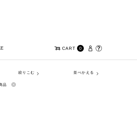
KE
CART
0
絞りこむ
並べかえる
商品