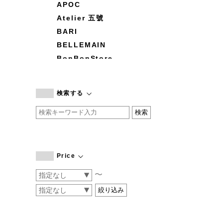
APOC
Atelier 五號
BARI
BELLEMAIN
BonBonStore
BOUQUET de L'UNE
branc branc
検索する
by basics
CATWORTH
chisaki
CI-VA
COGTHEBIGSMOKE
Price
cohan
〜
CONVERSE
DEAN & DELUCA
DRESS HERSELF
DUENDE