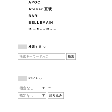
APOC
Atelier 五號
BARI
BELLEMAIN
BonBonStore
BOUQUET de L'UNE
branc branc
検索する
by basics
CATWORTH
chisaki
CI-VA
COGTHEBIGSMOKE
Price
cohan
〜
CONVERSE
DEAN & DELUCA
DRESS HERSELF
DUENDE