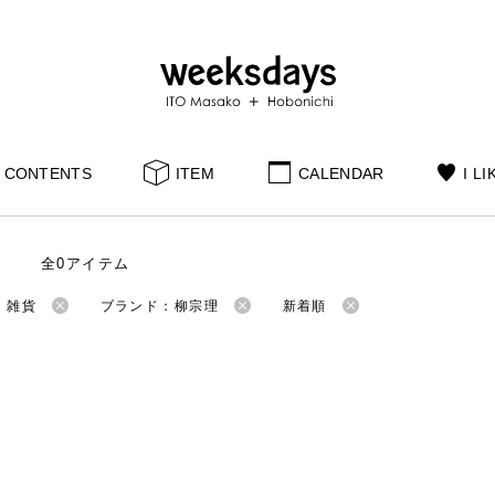
CONTENTS
ITEM
CALENDAR
I LI
全0アイテム
：雑貨
ブランド：柳宗理
新着順