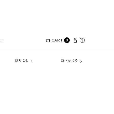
KE
CART
0
絞りこむ
並べかえる