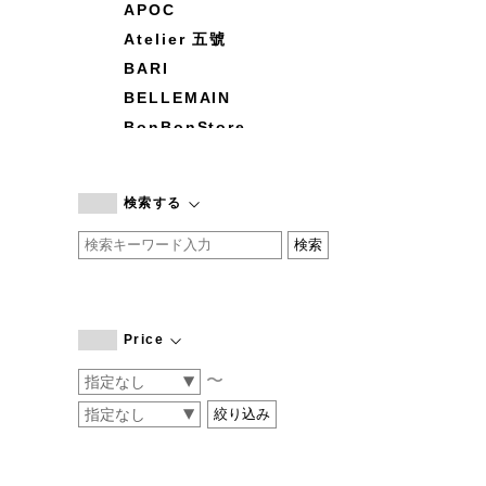
APOC
Atelier 五號
BARI
BELLEMAIN
BonBonStore
BOUQUET de L'UNE
branc branc
検索する
by basics
CATWORTH
chisaki
CI-VA
COGTHEBIGSMOKE
Price
cohan
〜
CONVERSE
DEAN & DELUCA
DRESS HERSELF
DUENDE