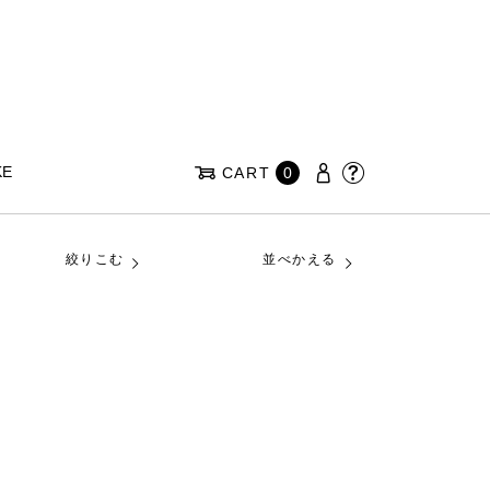
KE
CART
0
絞りこむ
並べかえる