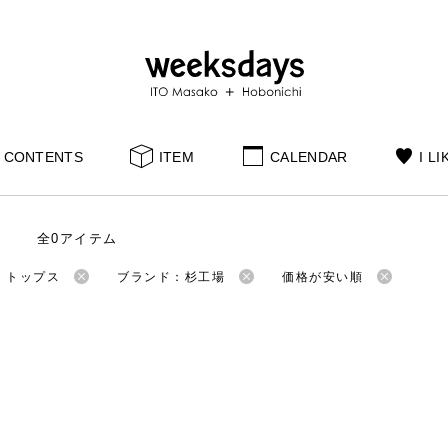
CONTENTS
ITEM
CALENDAR
I LI
全0アイテム
：トップス
ブランド：杉工場
価格が安い順