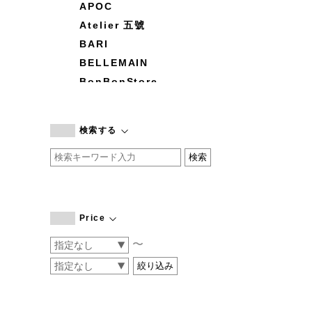
APOC
Atelier 五號
BARI
BELLEMAIN
BonBonStore
BOUQUET de L'UNE
branc branc
検索する
by basics
CATWORTH
chisaki
CI-VA
COGTHEBIGSMOKE
Price
cohan
〜
CONVERSE
DEAN & DELUCA
DRESS HERSELF
DUENDE