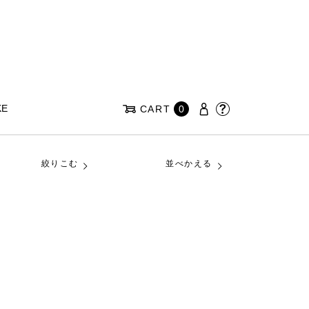
KE
CART
0
絞りこむ
並べかえる