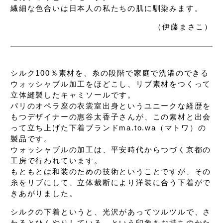
繊細な色合いは日本人の私たちの肌に馴染みます。
（伊藤まさこ）
シルク100％素材を、糸の段階で
家庭で洗濯のできる
ウォッシャブル加工をほどこし、
リブ素材をつくって
立体縫製したキャミソールです。
パリのオペラ座の衣裳室出身という
ユニークな経歴を
もつデザイナーの惠谷太香子さんが、
この素材と出会
って立ち上げた下着ブランド
ma.to.wa（マトワ）の
製品です。
ウォッシャブルの加工は、平安時代からつづく
京都の
工房で行われています。
もともとは和装のための技術ということですが、
その
糸をリブにして、立体裁断により
洋装に合う下着がで
きあがりました。
シルクの下着というと、光沢があってツルツルで、
さ
わるとひんやりしている、という印象をお持ちのかた