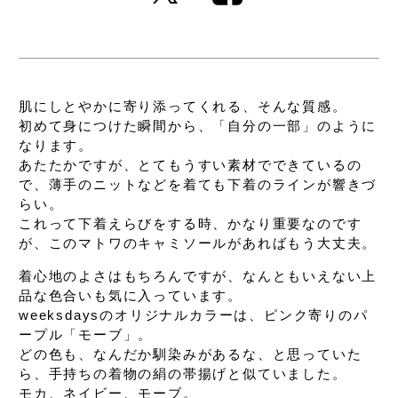
肌にしとやかに寄り添ってくれる、
そんな質感。
初めて身につけた瞬間から、
「自分の一部」のように
なります。
あたたかですが、
とてもうすい素材でできているの
で、
薄手のニットなどを着ても下着のラインが響きづ
らい。
これって下着えらびをする時、かなり重要なのです
が、
このマトワのキャミソールがあればもう大丈夫。
着心地のよさはもちろんですが、
なんともいえない上
品な色合いも気に入っています。
weeksdaysのオリジナルカラーは、
ピンク寄りのパ
ープル「モーブ」。
どの色も、なんだか馴染みがあるな、と思っていた
ら、
手持ちの着物の絹の帯揚げと似ていました。
モカ、ネイビー、モーブ。