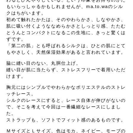
も
いらっしゃるかもしれませんが、
ma.to.waのシル
クはちがいます。
初めて触れたかたは、そのやわらかさ、しなやかさ、
肌に吸い付くようななめらかさとしっとり感、
たたむ
とうんとコンパクトになるこの生地に、
きっと驚くは
ずです。
「第二の肌」とも呼ばれるシルクは、
ひとの肌にとて
もやさしく、
天然保湿効果があると言われています。
脇に縫い目のない、丸胴仕上げ。
縫い目が肌に当たらず、
ストレスフリーで着用いただ
けます。
胸元にはシンプルでやわらかな
ポリエステルのストレ
ッチレース。
シルクのレースにすると、レース自体が伸びがないの
で、
そこを考えて今回は一番繊細なレースにしまし
た。
ストラップも、ソフトでフィット感のあるものです。
ＭサイズとＬサイズ、
色はモカ、ネイビー、モーブの