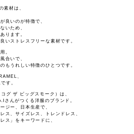
な
この素材は、
感が良いのが特徴で、
しないため、
があります。
の良いストレスフリーな素材です。
使用。
い風合いで、
いのもうれしい特徴のひとつです。
ARAMEL、
色です。
E（コグ ザ ビッグスモーク）は、
ko.Iさんがつくる洋服のブランド。
ャージー、日本生産で、
ジレス、サイズレス、トレンドレス、
トレス」をキーワードに、