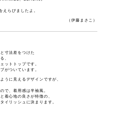
Yをえらびましたよ。
（伊藤まさこ）
。
頃と寸法差をつけた
まる、
ウェットトップです。
リブがついています。
のように見えるデザインですが、
で
るので、着用感は半袖風。
トと着心地の良さが特徴の、
スタイリッシュに決まります。
、