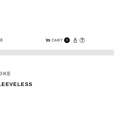
KE
CART
0
OKE
LEEVELESS