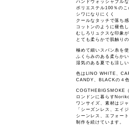
ハンドウォッシャブル
ポリエステル100％の
シワになりにくく
クールなタッチで落ち
コットンのように褪色
むしろリュクスな印象
とても柔らかで肌触り
極めて細いスパン糸を
ふくらみのある柔らか
湿気のある夏でも涼し
色はLINO WHITE、C
CANDY、BLACKの４
COGTHEBIGSMOK
ロンドンに暮らすNori
ワンサイズ、素材はジ
「シーズンレス、エイ
シーンレス、エフォー
制作を続けています。