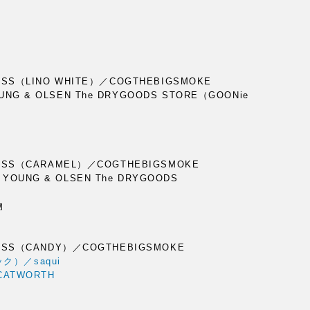
）
ESS（LINO WHITE）／COGTHEBIGSMOKE
NG & OLSEN The DRYGOODS STORE（GOONie
LESS（CARAMEL）／COGTHEBIGSMOKE
OUNG & OLSEN The DRYGOODS
物
LESS（CANDY）／COGTHEBIGSMOKE
）／saqui
CATWORTH