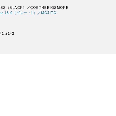
LESS（BLACK）／COGTHEBIGSMOKE
Bar.18.0（グレー・L）／MOJITO
41-2142