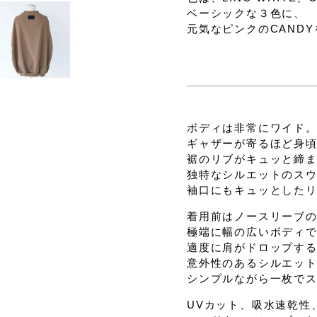
ベーシックな３色に、
元気なピンクのCAND
ボディは非常にワイド
ギャザーが寄るほど身
裾のリブがキュッと締
独特なシルエットのス
袖口にもキュッとした
着用前はノースリーブ
極端に幅の広いボディ
適度に肩がドロップす
意外性のあるシルエッ
シンプルながら一枚で
UVカット、吸水速乾性