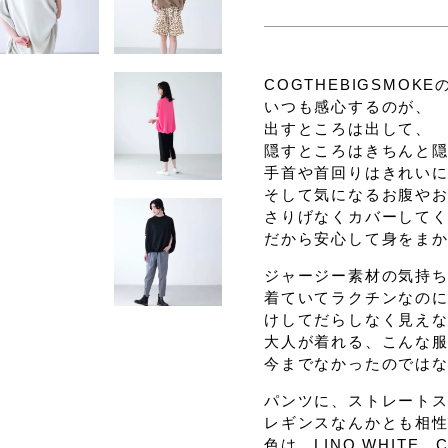
COGTHEBIGSMOK
いつも感心するのが、
出すところは出して、
隠すところはきちんと
手首や首回りはきれい
そして気になるお腹や
さりげなくカバーして
だから安心して身をま
ジャージー素材の気持
着ていてラクチンなの
けしてだらしなく見え
大人が着れる、こんな
今までなかったのでは
パンツに、ストレート
レギンスなんかとも相
色は、LINO WHITE、