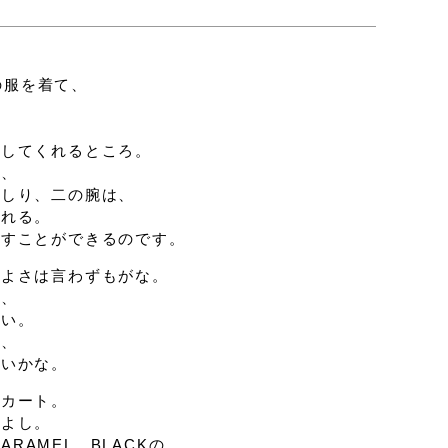
Eの服を着て、
隠してくれるところ。
に、
おしり、二の腕は、
くれる。
かすことができるのです。
ちよさは言わずもがな。
に、
ない。
服、
ないかな。
スカート。
性よし。
CARAMEL、BLACKの