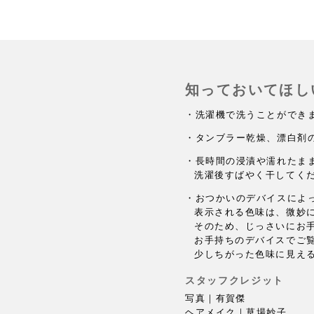
知っておいてほし
・洗濯機で洗うことができ
・タンブラー乾燥、漂白剤
・長時間の浸漬や濡れたま
洗濯後すばやく干してく
・おつかいのデバイスによ
表示される色味は、微妙
そのため、じっさいにお
お手持ちのデバイスでご
少しちがった色味に見え
スタッフクレジット
写真｜有賀傑
ヘアメイク｜草場妙子