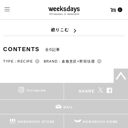
0
絞りこむ
CONTENTS
全0記事
TYPE：RECIPE
BRAND：倉敷意匠×野田琺瑯
instagram
SHARE
MAIL
HOBONICHI STORE
HOBONICHI HOME