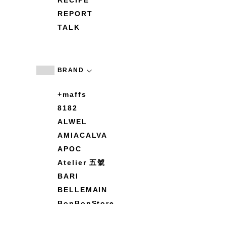
RECIPE
REPORT
TALK
BRAND
+maffs
8182
ALWEL
AMIACALVA
APOC
Atelier 五號
BARI
BELLEMAIN
BonBonStore
BOUQUET de L'UNE