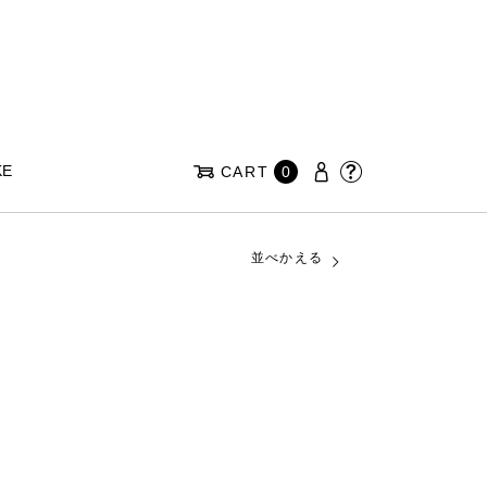
KE
CART
0
並べかえる