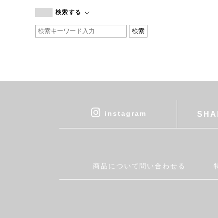
branc branc
検索する
by basics
CATWORTH
chisaki
CI-VA
COGTHEBIGSMOKE
cohan
CONVERSE
DEAN & DELUCA
instagram
SHA
DRESS HERSELF
DUENDE
EGI
Fatima Morocco
商品について問い合わせる
fog linen work
FUA accessory
GERMAN TRAINER
Harriss