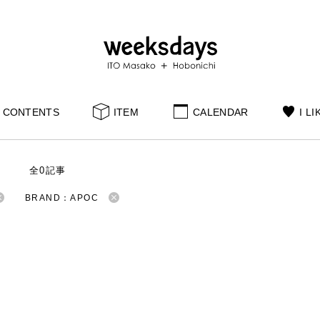
CONTENTS
ITEM
CALENDAR
I LI
S
全0記事
BRAND：APOC