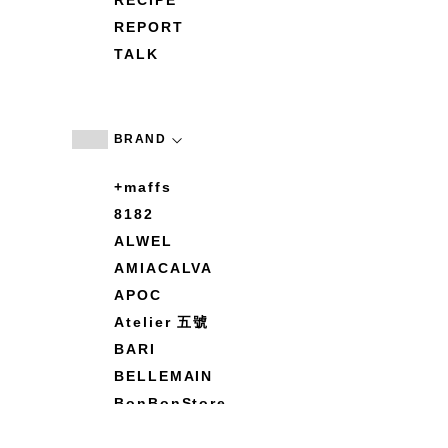
RECIPE
REPORT
TALK
BRAND
+maffs
8182
ALWEL
AMIACALVA
APOC
Atelier 五號
BARI
BELLEMAIN
BonBonStore
BOUQUET de L'UNE