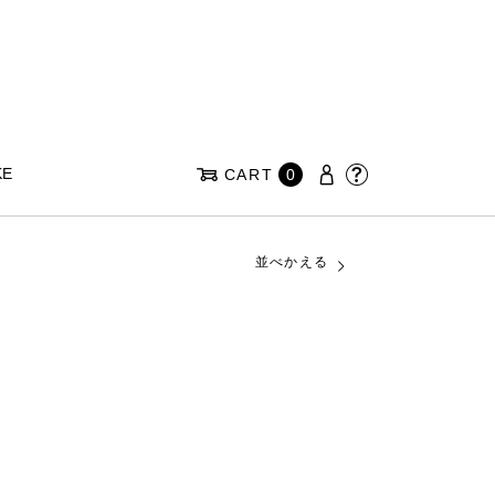
KE
CART
0
並べかえる