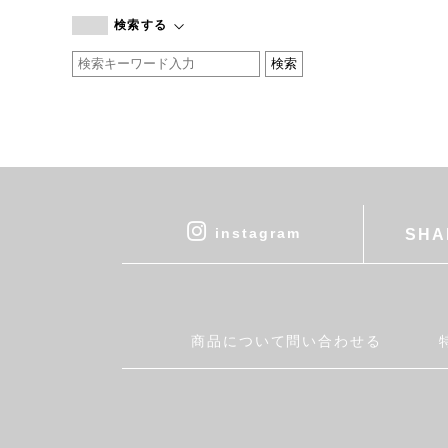
branc branc
検索する
by basics
CATWORTH
chisaki
CI-VA
COGTHEBIGSMOKE
cohan
CONVERSE
DEAN & DELUCA
instagram
SHA
DRESS HERSELF
DUENDE
EGI
Fatima Morocco
商品について問い合わせる
fog linen work
FUA accessory
GERMAN TRAINER
Harriss