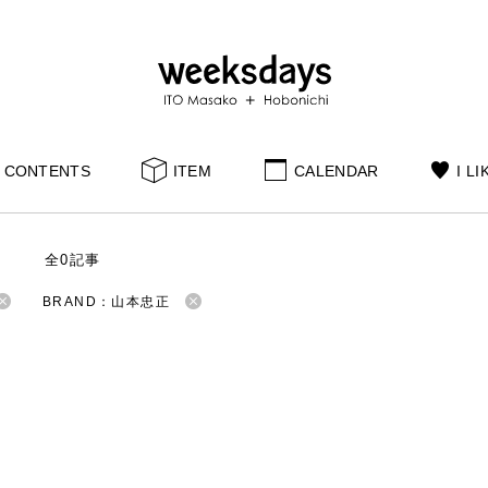
CONTENTS
ITEM
CALENDAR
I LI
S
全0記事
BRAND：山本忠正