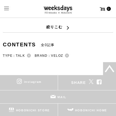
0
絞りこむ
CONTENTS
全0記事
TYPE：TALK
BRAND：VELOZ
instagram
SHARE
MAIL
HOBONICHI STORE
HOBONICHI HOME