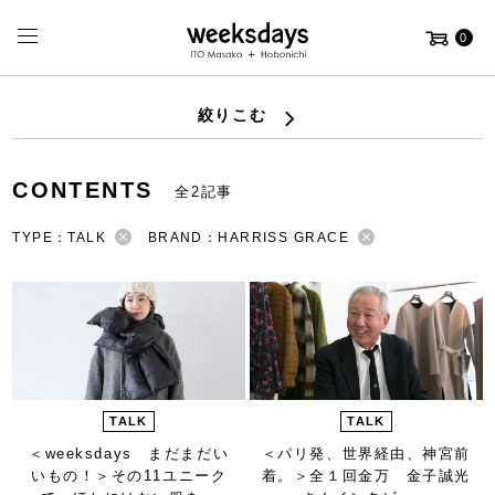
0
絞りこむ
CONTENTS
全2記事
TYPE：TALK
BRAND：HARRISS GRACE
TALK
TALK
＜weeksdays まだまだい
＜パリ発、世界経由、神宮前
いもの！＞
その11ユニーク
着。＞
全１回金万 金子誠光