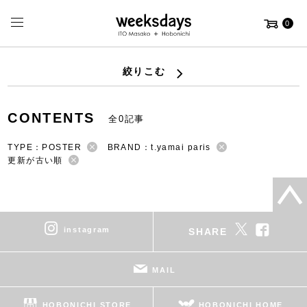
0
絞りこむ
CONTENTS
全0記事
TYPE：POSTER
BRAND：t.yamai paris
更新が古い順
instagram
SHARE
MAIL
HOBONICHI STORE
HOBONICHI HOME