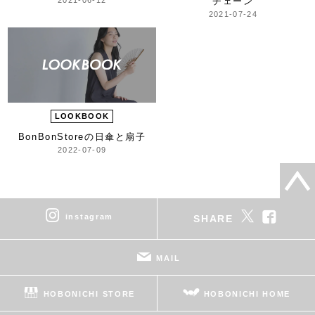
チェーン
2021-07-24
LOOKBOOK
BonBonStoreの日傘と扇子
2022-07-09
instagram
SHARE
MAIL
HOBONICHI STORE
HOBONICHI HOME