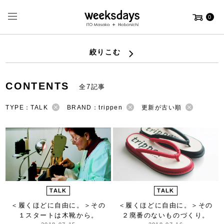
0
絞りこむ
CONTENTS
全7記事
TYPE：TALK
BRAND：trippen
更新が古い順
TALK
TALK
＜履くほどに自由に。＞
その
＜履くほどに自由に。＞
その
１スタートは木靴から。
２廃番のないものづくり。