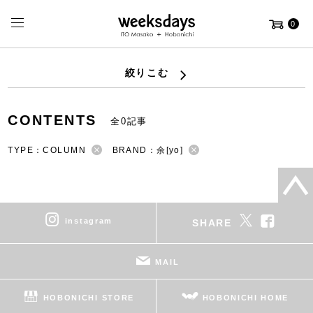
0
絞りこむ
CONTENTS
全0記事
TYPE：COLUMN
BRAND：余[yo]
instagram
SHARE
MAIL
HOBONICHI STORE
HOBONICHI HOME