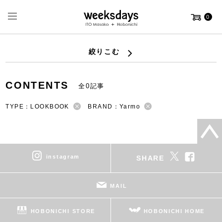
0
絞りこむ
CONTENTS
全0記事
TYPE：LOOKBOOK
BRAND：Yarmo
instagram
SHARE
MAIL
HOBONICHI STORE
HOBONICHI HOME