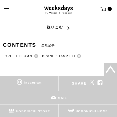
0
絞りこむ
CONTENTS
全0記事
TYPE：COLUMN
BRAND：TAMPICO
instagram
SHARE
MAIL
HOBONICHI STORE
HOBONICHI HOME