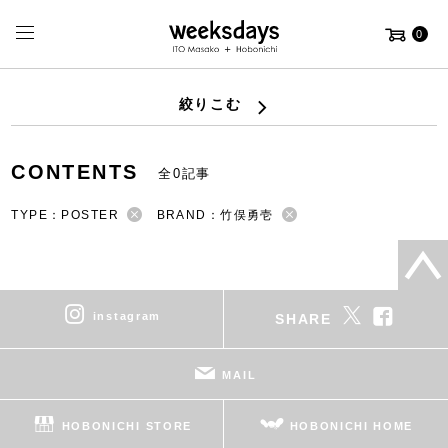
0
絞りこむ
CONTENTS
全0記事
TYPE：POSTER
BRAND：竹俣勇壱
instagram
SHARE
MAIL
HOBONICHI STORE
HOBONICHI HOME