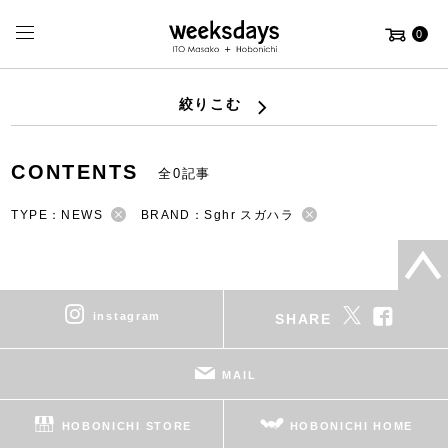
0
絞りこむ
CONTENTS
全0記事
TYPE：NEWS
BRAND：Sghr スガハラ
instagram
SHARE
MAIL
HOBONICHI STORE
HOBONICHI HOME