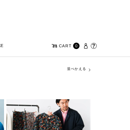
KE
CART
0
並べかえる