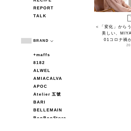
RECIPE
REPORT
TALK
＜「変化」から
美しい、MIY
01コロナ禍
BRAND
20
+maffs
8182
ALWEL
AMIACALVA
APOC
Atelier 五號
BARI
BELLEMAIN
BonBonStore
BOUQUET de L'UNE