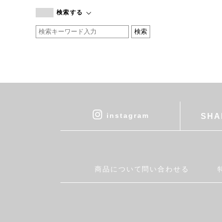
branc branc
検索する
by basics
CATWORTH
chisaki
CI-VA
COGTHEBIGSMOKE
cohan
CONVERSE
DEAN & DELUCA
instagram
SHA
DRESS HERSELF
DUENDE
EGI
Fatima Morocco
商品について問い合わせる
fog linen work
FUA accessory
GERMAN TRAINER
Harriss