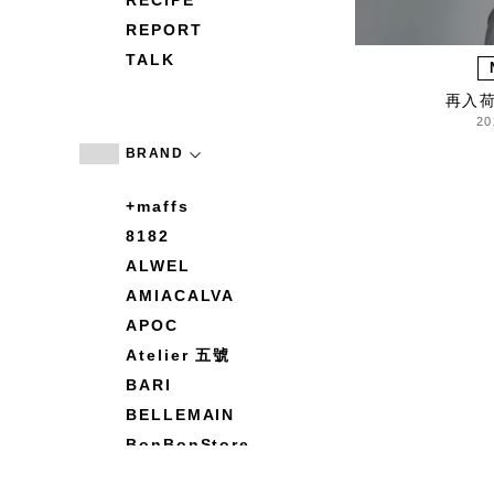
RECIPE
REPORT
TALK
再入
20
BRAND
+maffs
8182
ALWEL
AMIACALVA
APOC
Atelier 五號
BARI
BELLEMAIN
BonBonStore
BOUQUET de L'UNE