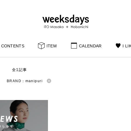
CONTENTS
ITEM
CALENDAR
I LI
S
全1記事
BRAND：manipuri