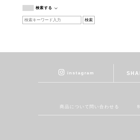
branc branc
検索する
by basics
CATWORTH
chisaki
CI-VA
COGTHEBIGSMOKE
cohan
CONVERSE
DEAN & DELUCA
instagram
SHA
DRESS HERSELF
DUENDE
EGI
Fatima Morocco
商品について問い合わせる
fog linen work
FUA accessory
GERMAN TRAINER
Harriss