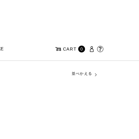
KE
CART
0
並べかえる