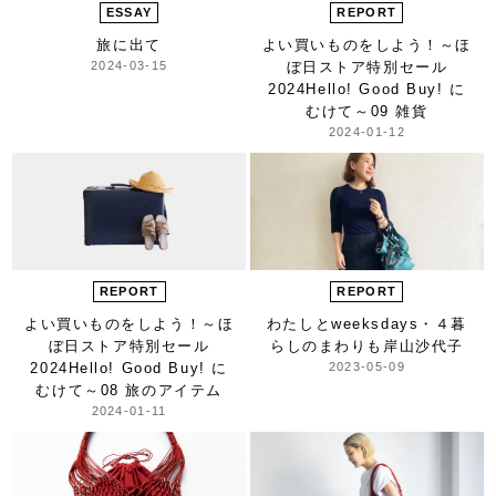
ESSAY
REPORT
旅に出て
よい買いものをしよう！
～ほ
2024-03-15
ぼ日ストア特別セール
2024
Hello! Good Buy! に
むけて～
09 雑貨
2024-01-12
REPORT
REPORT
よい買いものをしよう！
～ほ
わたしとweeksdays・４
暮
ぼ日ストア特別セール
らしのまわりも
岸山沙代子
2024
Hello! Good Buy! に
2023-05-09
むけて～
08 旅のアイテム
2024-01-11