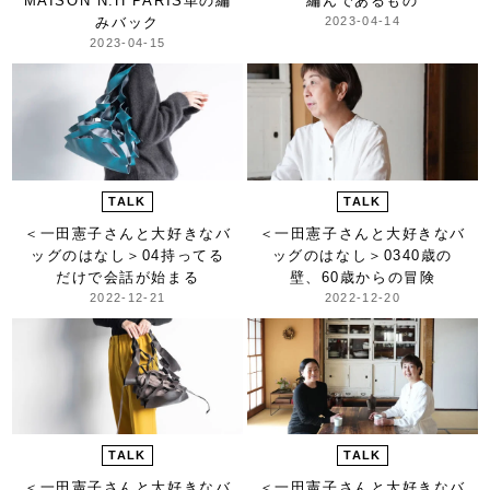
MAISON N.H PARIS
革の編
編んであるもの
みバック
2023-04-14
2023-04-15
TALK
TALK
＜一田憲子さんと大好きなバ
＜一田憲子さんと大好きなバ
ッグのはなし＞
04持ってる
ッグのはなし＞
0340歳の
だけで会話が始まる
壁、60歳からの冒険
2022-12-21
2022-12-20
TALK
TALK
＜一田憲子さんと大好きなバ
＜一田憲子さんと大好きなバ