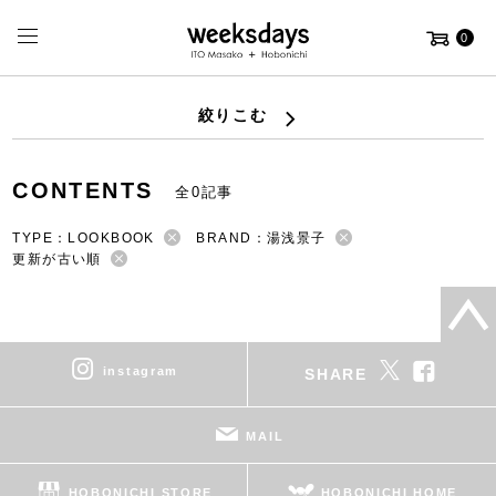
0
絞りこむ
CONTENTS
全0記事
TYPE：LOOKBOOK
BRAND：湯浅景子
更新が古い順
instagram
SHARE
MAIL
HOBONICHI STORE
HOBONICHI HOME