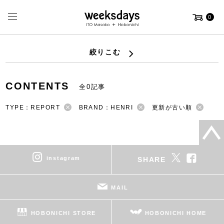
0
絞りこむ
CONTENTS
全0記事
TYPE：REPORT
BRAND：HENRI
更新が古い順
instagram
SHARE
MAIL
HOBONICHI STORE
HOBONICHI HOME