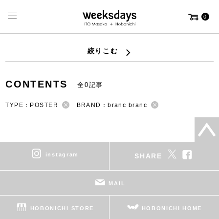
0
絞りこむ
CONTENTS
全0記事
TYPE：POSTER
BRAND：branc branc
instagram
SHARE
MAIL
HOBONICHI STORE
HOBONICHI HOME