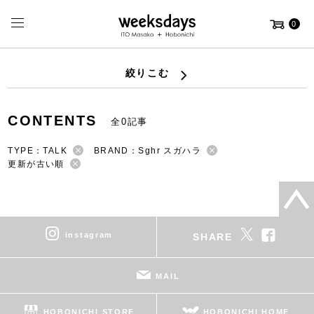
0
絞りこむ
CONTENTS
全0記事
TYPE：TALK
BRAND：Sghr スガハラ
更新が古い順
instagram
SHARE
MAIL
HOBONICHI STORE
HOBONICHI HOME