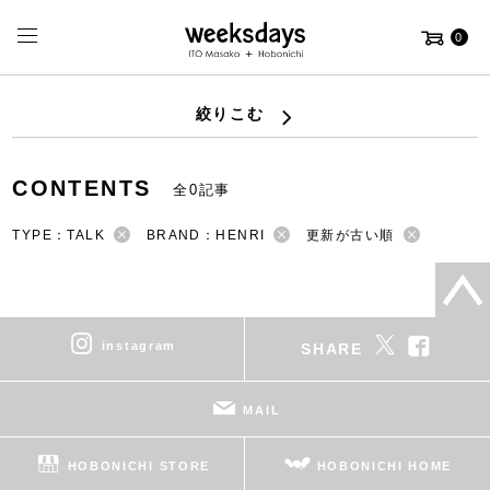
0
絞りこむ
CONTENTS
全0記事
TYPE：TALK
BRAND：HENRI
更新が古い順
instagram
SHARE
MAIL
HOBONICHI STORE
HOBONICHI HOME