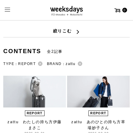
0
絞りこむ
CONTENTS
全2記事
TYPE：REPORT
BRAND：zattu
REPORT
REPORT
zattu わたしの持ち方
伊藤
zattu あのひとの持ち方
草
まさこ
場妙子さん