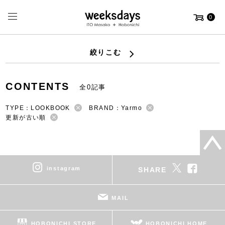
0
絞りこむ
CONTENTS
全0記事
TYPE：LOOKBOOK
BRAND：Yarmo
更新が古い順
instagram
SHARE
MAIL
HOBONICHI STORE
HOBONICHI HOME