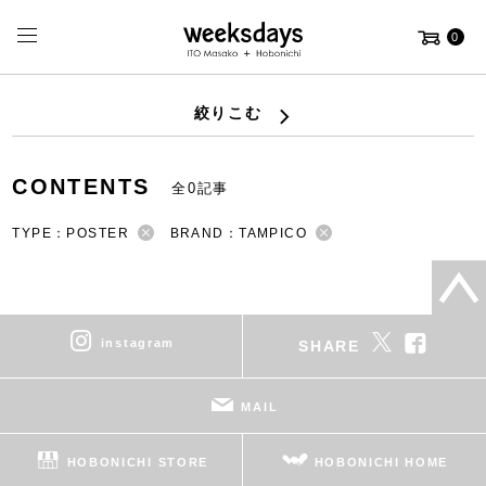
0
絞りこむ
CONTENTS
全0記事
TYPE：POSTER
BRAND：TAMPICO
instagram
SHARE
MAIL
HOBONICHI STORE
HOBONICHI HOME