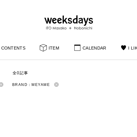
CONTENTS
ITEM
CALENDAR
I LI
S
全0記事
BRAND：MEYAME