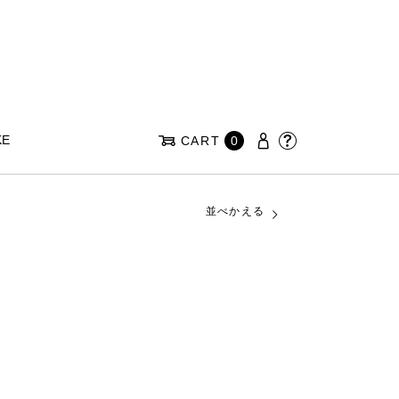
KE
CART
0
並べかえる