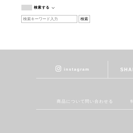
branc branc
検索する
by basics
CATWORTH
chisaki
CI-VA
COGTHEBIGSMOKE
cohan
CONVERSE
DEAN & DELUCA
instagram
SHA
DRESS HERSELF
DUENDE
EGI
Fatima Morocco
商品について問い合わせる
fog linen work
FUA accessory
GERMAN TRAINER
Harriss