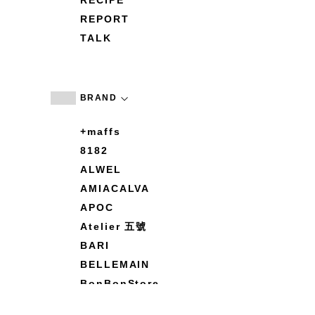
RECIPE
REPORT
TALK
BRAND
+maffs
8182
ALWEL
AMIACALVA
APOC
Atelier 五號
BARI
BELLEMAIN
BonBonStore
BOUQUET de L'UNE